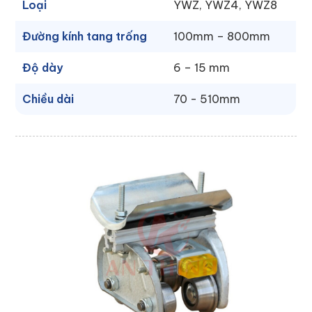
Loại
YWZ, YWZ4, YWZ8
Đường kính tang trống
100mm – 800mm
Độ dày
6 – 15 mm
Chiều dài
70 - 510mm