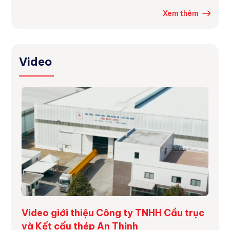
Xem thêm
Video
ng
Video giới thiệu Công ty TNHH Cầu trục
Dự á
và Kết cấu thép An Thịnh