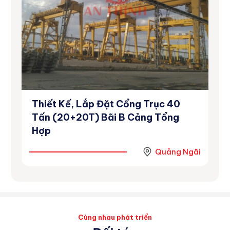
Thiết Kế, Lắp Đặt Cổng Trục 40
Dự
inh
Tấn (20+20T) Bãi B Cảng Tổng
Số
Hợp
Ninh
Quảng Ngãi
Cùng nhau phát triển