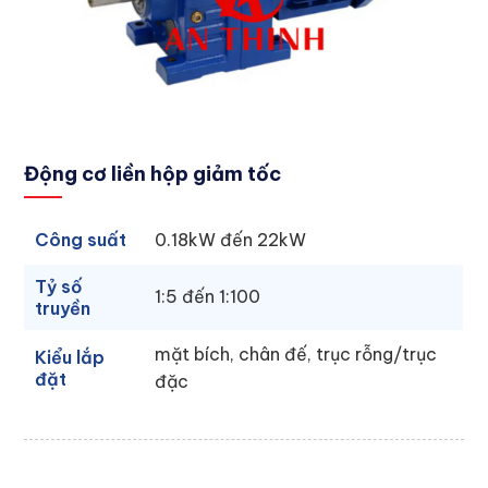
Động cơ liền hộp giảm tốc
Công suất
0.18kW đến 22kW
Tỷ số
1:5 đến 1:100
truyền
mặt bích, chân đế, trục rỗng/trục
Kiểu lắp
đặt
đặc