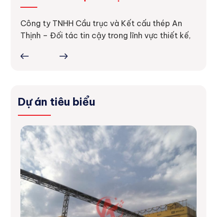
Dự án
thực 
ực tế
Công ty TNHH Cầu trục và Kết cấu thép An
ợc
Thịnh – Đối tác tin cậy trong lĩnh vực thiết kế,
Dự án tiêu biểu