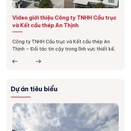
ng
Video giới thiệu Công ty TNHH Cầu trục
Dự á
và Kết cấu thép An Thịnh
Dự án
thực 
ực tế
Công ty TNHH Cầu trục và Kết cấu thép An
ợc
Thịnh – Đối tác tin cậy trong lĩnh vực thiết kế,
Dự án tiêu biểu