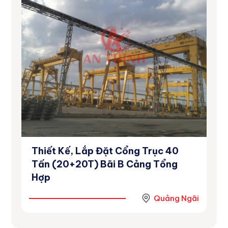
Thiết Kế, Lắp Đặt Cổng Trục 40
Dự
inh
Tấn (20+20T) Bãi B Cảng Tổng
Số
Hợp
Ninh
Quảng Ngãi