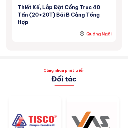
Thiết Kế, Lắp Đặt Cổng Trục 40
Dự
inh
Tấn (20+20T) Bãi B Cảng Tổng
Số
Hợp
Ninh
Quảng Ngãi
Cùng nhau phát triển
Đối tác