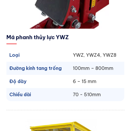
Má phanh thủy lực YWZ
Loại
YWZ, YWZ4, YWZ8
Đường kính tang trống
100mm – 800mm
Độ dày
6 – 15 mm
Chiều dài
70 - 510mm