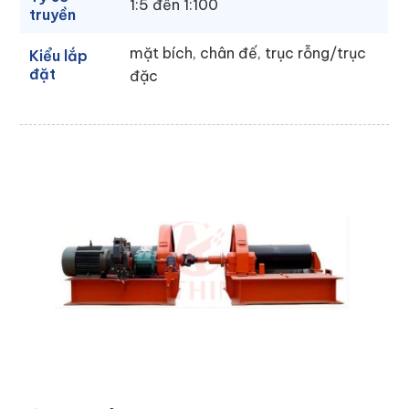
1:5 đến 1:100
truyền
mặt bích, chân đế, trục rỗng/trục
Kiểu lắp
đặt
đặc