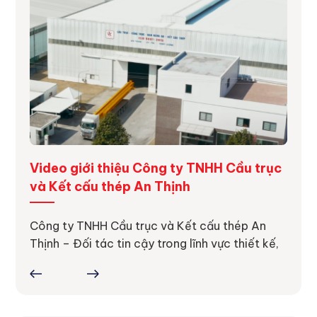
ng
Video giới thiệu Công ty TNHH Cầu trục
Dự á
và Kết cấu thép An Thịnh
Dự án
thực 
ực tế
Công ty TNHH Cầu trục và Kết cấu thép An
ợc
Thịnh – Đối tác tin cậy trong lĩnh vực thiết kế,