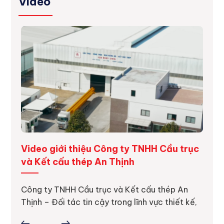
Video
ng
Video giới thiệu Công ty TNHH Cầu trục
Dự á
và Kết cấu thép An Thịnh
Dự án
thực 
ực tế
Công ty TNHH Cầu trục và Kết cấu thép An
ợc
Thịnh – Đối tác tin cậy trong lĩnh vực thiết kế,