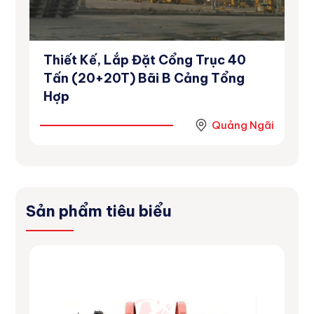
Thiết Kế, Lắp Đặt Cổng Trục 40
Dự
inh
Tấn (20+20T) Bãi B Cảng Tổng
Số
Hợp
Ninh
Quảng Ngãi
Sản phẩm tiêu biểu