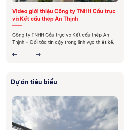
ng
Video giới thiệu Công ty TNHH Cầu trục
Dự á
và Kết cấu thép An Thịnh
Dự án
thực 
ực tế
Công ty TNHH Cầu trục và Kết cấu thép An
ợc
Thịnh – Đối tác tin cậy trong lĩnh vực thiết kế,
Dự án tiêu biểu