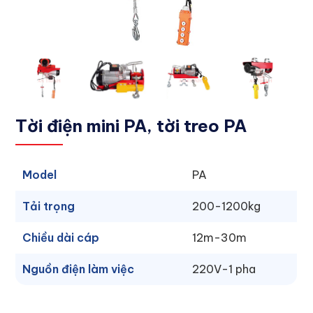
Tời điện mini PA, tời treo PA
Model
PA
Tải trọng
200-1200kg
Chiều dài cáp
12m-30m
Nguồn điện làm việc
220V-1 pha