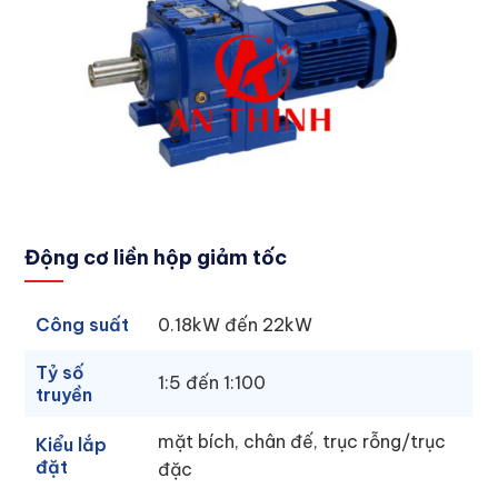
Động cơ liền hộp giảm tốc
Công suất
0.18kW đến 22kW
Tỷ số
1:5 đến 1:100
truyền
mặt bích, chân đế, trục rỗng/trục
Kiểu lắp
đặt
đặc