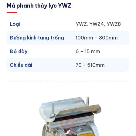
Má phanh thủy lực YWZ
Loại
YWZ, YWZ4, YWZ8
Đường kính tang trống
100mm – 800mm
Độ dày
6 – 15 mm
Chiều dài
70 - 510mm