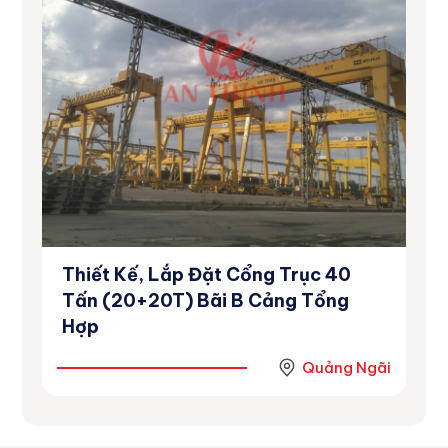
Thiết Kế, Lắp Đặt Cổng Trục 40
Dự
inh
Tấn (20+20T) Bãi B Cảng Tổng
Số
Hợp
Ninh
Quảng Ngãi