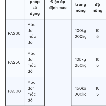
pháp
Điện áp
trong
độ
sử
định mức
nâng
nâng
dụng
Móc
đơn
100kg
10
PA200
móc
200kg
5
đôi
Móc
đơn
125kg
10
PA250
móc
250kg
5
đôi
Móc
đơn
150kg
10
PA300
móc
300kg
5
đôi