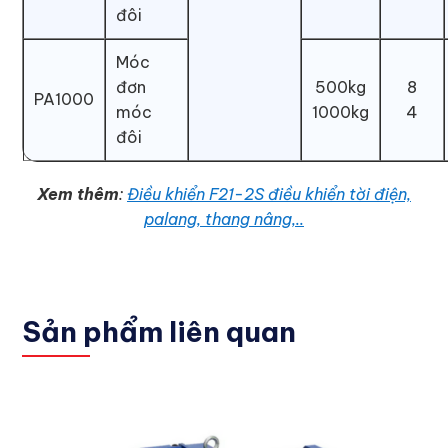
đôi
Móc
đơn
500kg
8
PA1000
móc
1000kg
4
đôi
Xem thêm
:
Điều khiển F21-2S điều khiển tời điện,
palang, thang nâng,..
Sản phẩm liên quan