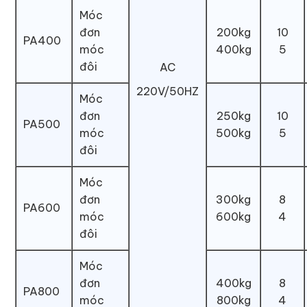
Móc
đơn
200kg
10
PA400
móc
400kg
5
đôi
AC
220V/50HZ
Móc
đơn
250kg
10
PA500
móc
500kg
5
đôi
Móc
đơn
300kg
8
PA600
móc
600kg
4
đôi
Móc
đơn
400kg
8
PA800
móc
800kg
4