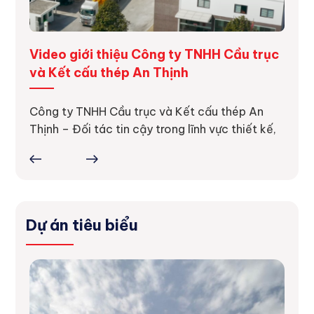
ng
Video giới thiệu Công ty TNHH Cầu trục
Dự á
và Kết cấu thép An Thịnh
Dự án
thực 
ực tế
Công ty TNHH Cầu trục và Kết cấu thép An
ợc
Thịnh – Đối tác tin cậy trong lĩnh vực thiết kế,
Dự án tiêu biểu