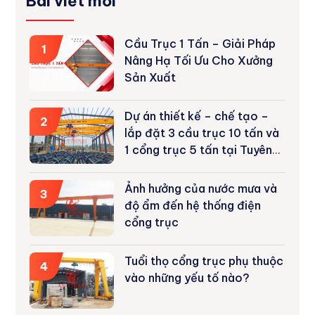
Bài viết mới
Cầu Trục 1 Tấn – Giải Pháp
1
Nâng Hạ Tối Ưu Cho Xưởng
Sản Xuất
Dự án thiết kế – chế tạo –
2
lắp đặt 3 cầu trục 10 tấn và
1 cổng trục 5 tấn tại Tuyên
Quang
Ảnh hưởng của nước mưa và
3
độ ẩm đến hệ thống điện
cổng trục
Tuổi thọ cổng trục phụ thuộc
4
vào những yếu tố nào?