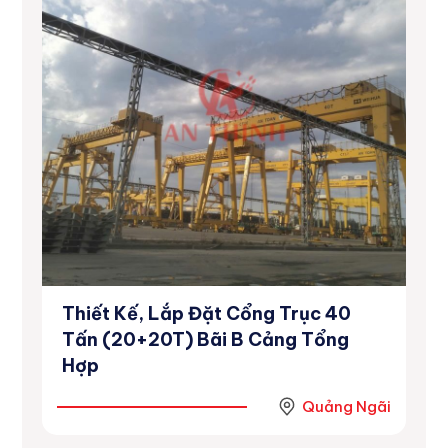
Thiết Kế, Lắp Đặt Cổng Trục 40
Dự
inh
Tấn (20+20T) Bãi B Cảng Tổng
Số
Hợp
Ninh
Quảng Ngãi