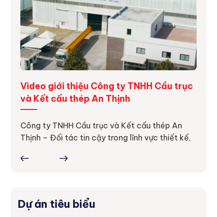
ng
Video giới thiệu Công ty TNHH Cầu trục
Dự á
và Kết cấu thép An Thịnh
Dự án
thực 
ực tế
Công ty TNHH Cầu trục và Kết cấu thép An
ợc
Thịnh – Đối tác tin cậy trong lĩnh vực thiết kế,
Dự án tiêu biểu