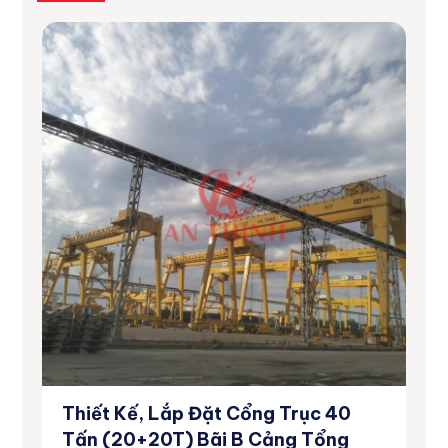
Thiết Kế, Lắp Đặt Cổng Trục 40
Dự
inh
Tấn (20+20T) Bãi B Cảng Tổng
Số