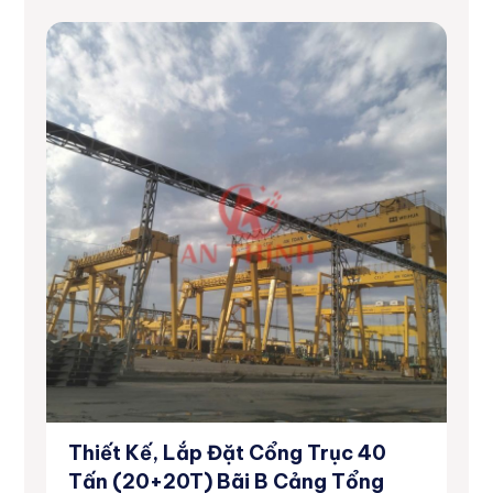
Thiết Kế, Lắp Đặt Cổng Trục 40
Dự
inh
Tấn (20+20T) Bãi B Cảng Tổng
Số