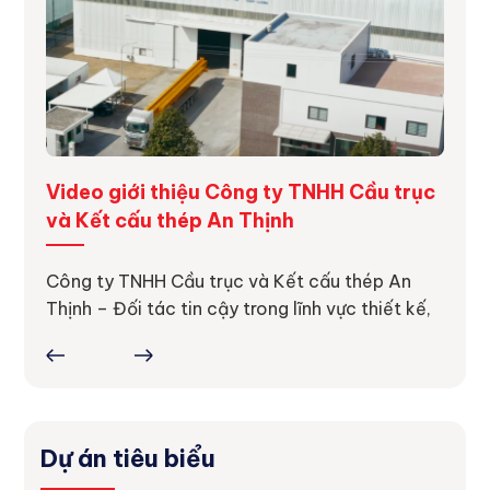
ng
Video giới thiệu Công ty TNHH Cầu trục
Dự á
và Kết cấu thép An Thịnh
Dự án
thực 
ực tế
Công ty TNHH Cầu trục và Kết cấu thép An
ợc
Thịnh – Đối tác tin cậy trong lĩnh vực thiết kế,
Dự án tiêu biểu