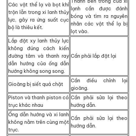
Thành bên trong của xi
Các vật thể lạ và bọt khí
lạnh cần được đánh
trộn lẫn trong xi lanh thủy
bóng và tìm ra nguyên
lực, gây ra ứng suất cục
nhân các vật thể lạ bị
bộ là thiêu kết.
lọt vào.
Lắp đặt xy lanh thủy lực
không đúng cách kiến
đường tâm và thanh ray
Cần phải lắp đặt lại
dẫn hướng của ống dẫn
hướng không song song.
Cần điều chỉnh lại
Gioăng bị siết quá chặt
gioăng.
Piston và thanh piston có
Cần phải sửa lại theo
trục khác nhau
hướng dẫn.
Ống dẫn hướng và xi lanh
Cần phải sửa lại theo
không nằm trên cùng một
hướng dẫn.
trục.