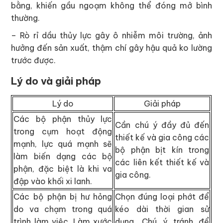
bằng, khiến gầu ngoạm không thể đóng mở bình
thường.
– Rò rỉ dầu thủy lực gây ô nhiễm môi trường, ảnh
hưởng đến sản xuất, thậm chí gây hậu quả ko lường
trước được.
Lý do và giải pháp
Lý do
Giải pháp
Các bộ phận thủy lực
Cần chú ý đầy đủ đến
trong cụm hoạt động
thiết kế và gia công các
mạnh, lực quá mạnh sẽ
bộ phận bịt kín trong
làm biến dạng các bộ
các liên kết thiết kế và
phận, đặc biệt là khi va
gia công.
đập vào khối xi lanh.
Các bộ phận bị hư hỏng
Chọn đúng loại phớt để
do va chạm trong quá
kéo dài thời gian sử
trình làm việc. Làm xước
dụng. Chú ý tránh để