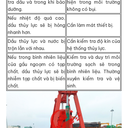
tra dầu và trong khi bảo
hiện trong môi trường
dưỡng.
không có bụi.
Nếu nhiệt độ quá cao,
dầu thủy lực sẽ bị hỏng
Cần làm mát thiết bị.
nhanh hơn.
Dầu thủy lực và nước bị
Cần kiểm tra độ kín của
trộn lẫn với nhau.
hệ thống thủy lực.
Nếu trong bình nhiên liệu
Kiểm tra và duy trì môi
của gầu ngoạm có tạp
trường sạch sẽ trong
chất, dầu thủy lực sẽ bị
bình nhiên liệu. Thường
nhiễm tạp chất và bị biến
xuyên kiểm tra và vệ
chất.
sinh.