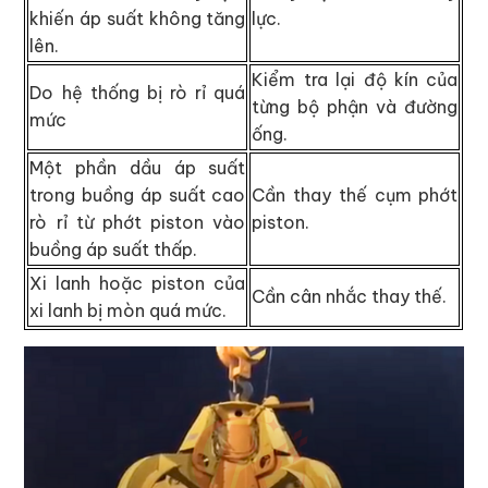
khiến áp suất không tăng
lực.
lên.
Kiểm tra lại độ kín của
Do hệ thống bị rò rỉ quá
từng bộ phận và đường
mức
ống.
Một phần dầu áp suất
trong buồng áp suất cao
Cần thay thế cụm phớt
rò rỉ từ phớt piston vào
piston.
buồng áp suất thấp.
Xi lanh hoặc piston của
Cần cân nhắc thay thế.
xi lanh bị mòn quá mức.