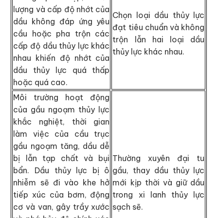
lượng và cấp độ nhớt của
Chọn loại dầu thủy lực
dầu không đáp ứng yêu
đạt tiêu chuẩn và không
cầu hoặc pha trộn các
trộn lẫn hai loại dầu
cấp độ dầu thủy lực khác
thủy lực khác nhau.
nhau khiến độ nhớt của
dầu thủy lực quá thấp
hoặc quá cao.
Môi trường hoạt động
của gầu ngoạm thủy lực
khắc nghiệt, thời gian
làm việc của cầu trục
gầu ngoạm tăng, dầu dễ
bị lẫn tạp chất và bụi
Thường xuyên đại tu
bẩn. Dầu thủy lực bị ô
gầu, thay dầu thủy lực
nhiễm sẽ đi vào khe hở
mới kịp thời và giữ dầu
tiếp xúc của bơm, động
trong xi lanh thủy lực
cơ và van, gây trầy xước
sạch sẽ.