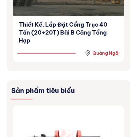
Thiết Kế, Lắp Đặt Cổng Trục 40
Dự
inh
Tấn (20+20T) Bãi B Cảng Tổng
Số
Hợp
Ninh
Quảng Ngãi
Sản phẩm tiêu biểu