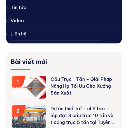
Tin tức
Video
Liên hệ
Bài viết mới
Cầu Trục 1 Tấn – Giải Pháp
1
Nâng Hạ Tối Ưu Cho Xưởng
Sản Xuất
Dự án thiết kế – chế tạo –
2
lắp đặt 3 cầu trục 10 tấn và
1 cổng trục 5 tấn tại Tuyên