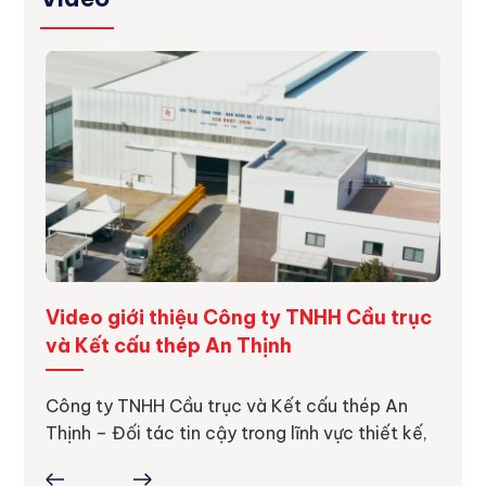
ng
Video giới thiệu Công ty TNHH Cầu trục
Dự á
và Kết cấu thép An Thịnh
Dự án
thực 
ực tế
Công ty TNHH Cầu trục và Kết cấu thép An
ợc
Thịnh – Đối tác tin cậy trong lĩnh vực thiết kế,