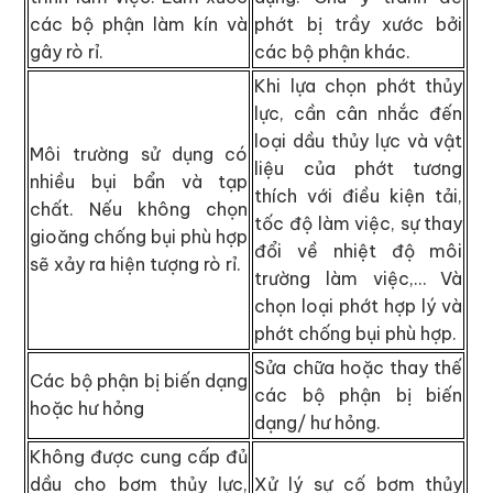
các bộ phận làm kín và
phớt bị trầy xước bởi
gây rò rỉ.
các bộ phận khác.
Khi lựa chọn phớt thủy
lực, cần cân nhắc đến
loại dầu thủy lực và vật
Môi trường sử dụng có
liệu của phớt tương
nhiều bụi bẩn và tạp
thích với điều kiện tải,
chất. Nếu không chọn
tốc độ làm việc, sự thay
gioăng chống bụi phù hợp
đổi về nhiệt độ môi
sẽ xảy ra hiện tượng rò rỉ.
trường làm việc,… Và
chọn loại phớt hợp lý và
phớt chống bụi phù hợp.
Sửa chữa hoặc thay thế
Các bộ phận bị biến dạng
các bộ phận bị biến
hoặc hư hỏng
dạng/ hư hỏng.
Không được cung cấp đủ
dầu cho bơm thủy lực,
Xử lý sự cố bơm thủy