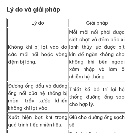
Lý do và giải pháp
Lý do
Giải pháp
Mỗi mối nối phải được
siết chặt và đảm bảo xi
Không khí bị lọt vào do
lanh thủy lực được bịt
các mối nối hoặc vòng
kín để ngăn không cho
đệm bị lỏng.
không khí bên ngoài
xâm nhập và làm ô
nhiễm hệ thống.
Đường ống dầu và đường
Thiết kế bố trí lại hệ
ống nối của hệ thống bị
thống đường ống sao
mòn, trầy xước khiến
cho hợp lý.
không khí lọt vào.
Xuất hiện bọt khí trong
Giữ cho đường ống sạch
quá trình tiếp nhiên liệu.
sẽ