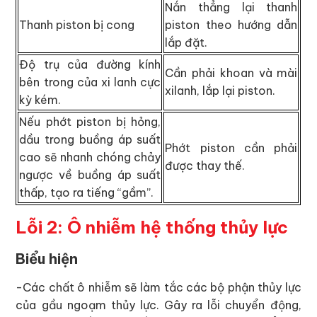
Nắn thẳng lại thanh
Thanh piston bị cong
piston theo hướng dẫn
lắp đặt.
Độ trụ của đường kính
Cần phải khoan và mài
bên trong của xi lanh cực
xilanh, lắp lại piston.
kỳ kém.
Nếu phớt piston bị hỏng,
dầu trong buồng áp suất
Phớt piston cần phải
cao sẽ nhanh chóng chảy
được thay thế.
ngược về buồng áp suất
thấp, tạo ra tiếng “gầm”.
Lỗi 2: Ô nhiễm hệ thống thủy lực
Biểu hiện
-Các chất ô nhiễm sẽ làm tắc các bộ phận thủy lực
của gầu ngoạm thủy lực. Gây ra lỗi chuyển động,