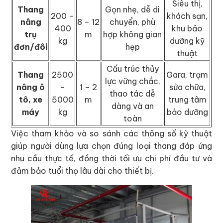
Siêu thị,
Thang
Gọn nhẹ, dễ di
200 –
khách sạn,
nâng
8 – 12
chuyển, phù
400
khu bảo
trụ
m
hợp không gian
kg
dưỡng kỹ
đơn/đôi
hẹp
thuật
Cấu trúc thủy
Thang
2500
Gara, trạm
lực vững chắc,
nâng ô
–
1 – 2
sửa chữa,
thao tác dễ
tô, xe
5000
m
trung tâm
dàng và an
máy
kg
bảo dưỡng
toàn
Việc tham khảo và so sánh các thông số kỹ thuật
giúp người dùng lựa chọn đúng loại thang đáp ứng
nhu cầu thực tế, đồng thời tối ưu chi phí đầu tư và
đảm bảo tuổi thọ lâu dài cho thiết bị.