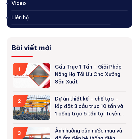
Video
Liên hệ
Bài viết mới
Cầu Trục 1 Tấn – Giải Pháp
1
Nâng Hạ Tối Ưu Cho Xưởng
Sản Xuất
Dự án thiết kế – chế tạo –
2
lắp đặt 3 cầu trục 10 tấn và
1 cổng trục 5 tấn tại Tuyên
Quang
Ảnh hưởng của nước mưa và
3
độ ẩm đến hệ thống điện