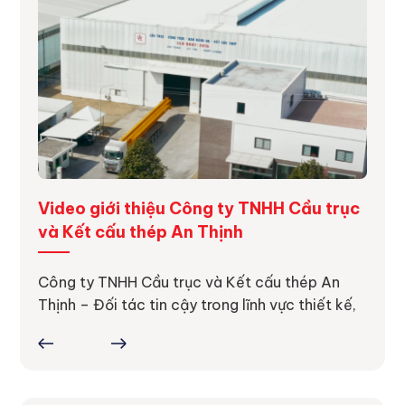
ng
Video giới thiệu Công ty TNHH Cầu trục
Dự á
và Kết cấu thép An Thịnh
Dự án
thực 
ực tế
Công ty TNHH Cầu trục và Kết cấu thép An
ợc
Thịnh – Đối tác tin cậy trong lĩnh vực thiết kế,