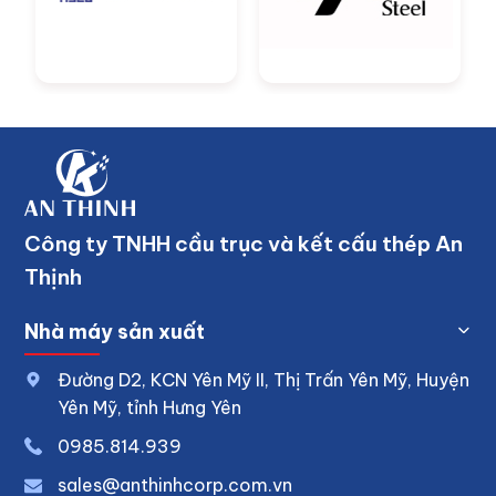
Công ty TNHH cầu trục và kết cấu thép An
Thịnh
Nhà máy sản xuất
Đường D2, KCN Yên Mỹ II, Thị Trấn Yên Mỹ, Huyện
Yên Mỹ, tỉnh Hưng Yên
0
985.814.939
sales@anthinhcorp.com.vn