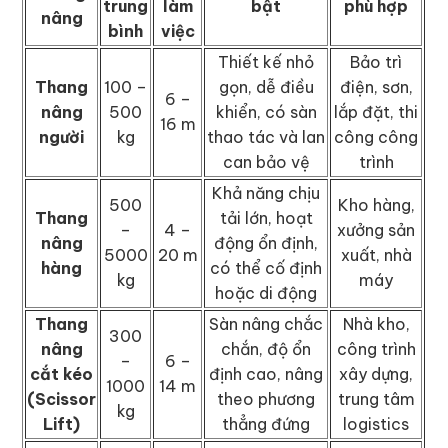
trung
làm
bật
phù hợp
nâng
bình
việc
Thiết kế nhỏ
Bảo trì
Thang
100 –
gọn, dễ điều
điện, sơn,
6 –
nâng
500
khiển, có sàn
lắp đặt, thi
16 m
người
kg
thao tác và lan
công công
can bảo vệ
trình
Khả năng chịu
500
Kho hàng,
Thang
tải lớn, hoạt
–
4 –
xưởng sản
nâng
động ổn định,
5000
20 m
xuất, nhà
hàng
có thể cố định
kg
máy
hoặc di động
Thang
Sàn nâng chắc
Nhà kho,
300
nâng
chắn, độ ổn
công trình
–
6 –
cắt kéo
định cao, nâng
xây dựng,
1000
14 m
(Scissor
theo phương
trung tâm
kg
Lift)
thẳng đứng
logistics