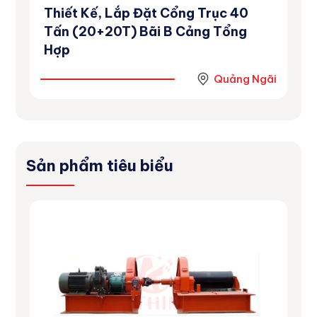
Thiết Kế, Lắp Đặt Cổng Trục 40
Dự
inh
Tấn (20+20T) Bãi B Cảng Tổng
Số
Hợp
Ninh
Quảng Ngãi
Sản phẩm tiêu biểu