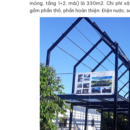
móng, tầng 1+2, mái) là 330m2. Chi phí x
gồm phần thô, phần hoàn thiện: Điện nước, s
Dự án lắp đặt 12 sàn
6 tấn
Dự án 12 sàn nâng thủy 
Thịnh thực hiện, lắp đặ
khoa học