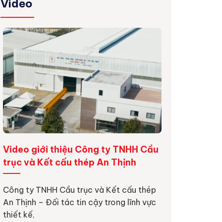
Video
Video giới thiệu Công ty TNHH Cầu
Dự án lắp đặt
trục và Kết cấu thép An Thịnh
6 tấn
Công ty TNHH Cầu trục và Kết cấu thép
Dự án 12 sàn nâ
An Thịnh – Đối tác tin cậy trong lĩnh vực
Thịnh thực hiện
thiết kế,
khoa học