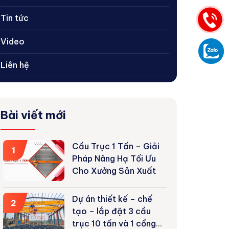
Tin tức
Video
Liên hệ
Bài viết mới
Cầu Trục 1 Tấn – Giải
1
Pháp Nâng Hạ Tối Ưu
Cho Xưởng Sản Xuất
Dự án thiết kế – chế
2
tạo – lắp đặt 3 cầu
trục 10 tấn và 1 cổng