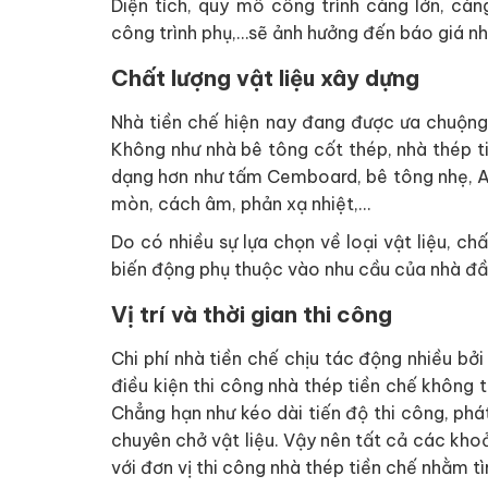
Diện tích, quy mô công trình càng lớn, càn
công trình phụ,…sẽ ảnh hưởng đến báo giá nh
Chất lượng vật liệu xây dựng
Nhà tiền chế hiện nay đang được ưa chuộng 
Không như nhà bê tông cốt thép, nhà thép ti
dạng hơn như tấm Cemboard, bê tông nhẹ, Al
mòn, cách âm, phản xạ nhiệt,…
Do có nhiều sự lựa chọn về loại vật liệu, ch
biến động phụ thuộc vào nhu cầu của nhà đầ
Vị trí và thời gian thi công
Chi phí nhà tiền chế chịu tác động nhiều bởi 
điều kiện thi công nhà thép tiền chế không t
Chẳng hạn như kéo dài tiến độ thi công, phát
chuyên chở vật liệu. Vậy nên tất cả các khoả
với đơn vị thi công nhà thép tiền chế nhằm t