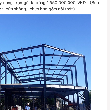
ây dựng trọn gói khoảng 1.650.000.000 VNĐ. (Bao
ơn, cửa phòng,.. chưa bao gồm nội thất).
 nâng thuỷ lực
Video tổng hợp dự án cầu trục –
cổng trục nổi bật của An Thịnh
lực 6 tấn do An
An Thịnh tự hào giới thiệu các hình ảnh
t tại công ty TNHH
thực tế về các dự án cầu trục – cổng
trục đã được