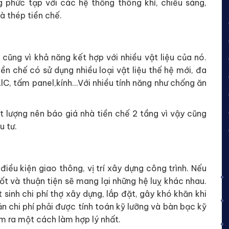
g phức tạp với các hệ thống thông khí, chiếu sáng,
à thép tiền chế.
cũng vì khả năng kết hợp với nhiều vật liệu của nó.
ền chế có sử dụng nhiều loại vật liệu thế hệ mới, đa
C, tấm panel,kính…Với nhiều tính năng như chống ăn
ất lượng nên báo giá nhà tiền chế 2 tầng vì vậy cũng
u tư.
điều kiện giao thông, vị trí xây dựng công trình. Nếu
ốt và thuận tiện sẽ mang lại những hệ luỵ khác nhau.
 sinh chi phí thợ xây dựng, lắp đặt, gây khó khăn khi
n chi phí phải được tính toán kỹ lưỡng và bàn bạc kỹ
ìm ra một cách làm hợp lý nhất.