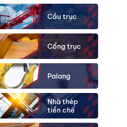
Cầu trục
Cổng trục
Palang
Nhà thép
tiền chế