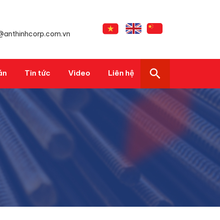
s@anthinhcorp.com.vn
án
Tin tức
Video
Liên hệ