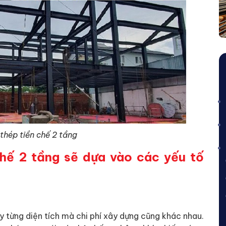
 thép tiền chế 2 tầng
chế 2 tầng sẽ dựa vào các yếu tố
ùy từng diện tích mà chi phí xây dựng cũng khác nhau.