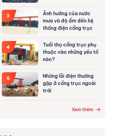
trục 5 tấn tại Tuyên
Quang
Ảnh hưởng của nước
3
mưa và độ ẩm đến hệ
thống điện cổng trục
Tuổi thọ cổng trục phụ
4
thuộc vào những yếu tố
nào?
Những lỗi điện thường
5
gặp ở cổng trục ngoài
trời
Xem thêm