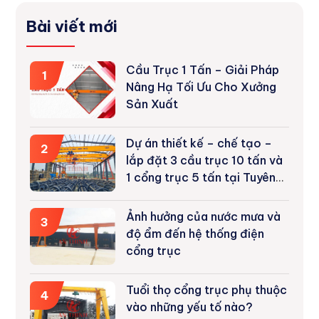
Bài viết mới
Cầu Trục 1 Tấn – Giải Pháp
1
Nâng Hạ Tối Ưu Cho Xưởng
Sản Xuất
Dự án thiết kế – chế tạo –
2
lắp đặt 3 cầu trục 10 tấn và
1 cổng trục 5 tấn tại Tuyên
Quang
Ảnh hưởng của nước mưa và
3
độ ẩm đến hệ thống điện
cổng trục
Tuổi thọ cổng trục phụ thuộc
4
vào những yếu tố nào?