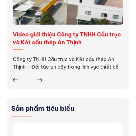
ng
Video giới thiệu Công ty TNHH Cầu trục
Dự á
và Kết cấu thép An Thịnh
Dự án
thực 
ực tế
Công ty TNHH Cầu trục và Kết cấu thép An
ợc
Thịnh – Đối tác tin cậy trong lĩnh vực thiết kế,
Sản phẩm tiêu biểu