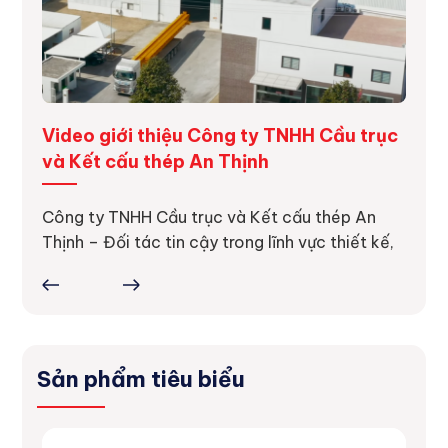
ng
Video giới thiệu Công ty TNHH Cầu trục
Dự á
và Kết cấu thép An Thịnh
Dự án
thực 
ực tế
Công ty TNHH Cầu trục và Kết cấu thép An
ợc
Thịnh – Đối tác tin cậy trong lĩnh vực thiết kế,
Sản phẩm tiêu biểu