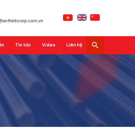
s@anthinhcorp.com.vn
án
Tin tức
Video
Liên hệ