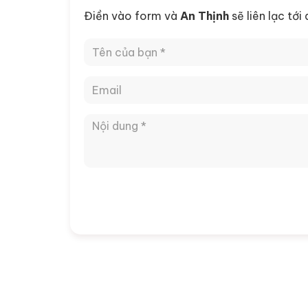
Điền vào form và
An Thịnh
sẽ liên lạc tới
Dự án lắp đặt 12 sàn
6 tấn