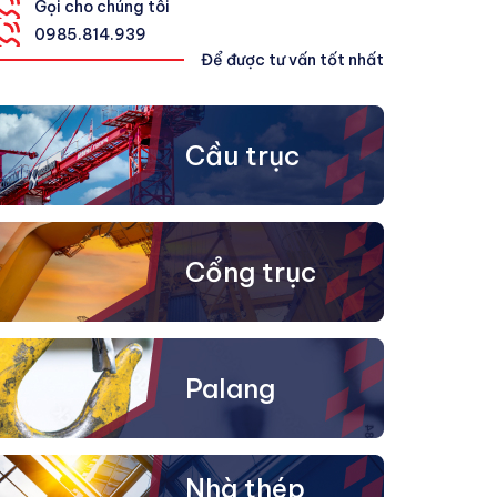
Gọi cho chúng tôi
0
985.814.939
Để được tư vấn tốt nhất
Cầu trục
Cổng trục
Palang
Nhà thép