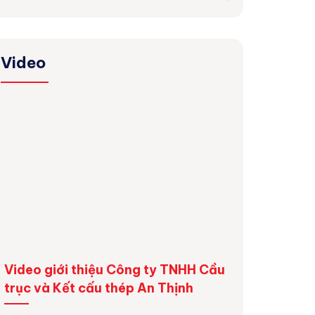
Video
Video giới thiệu Công ty TNHH Cầu
Dự án lắp đặt
trục và Kết cấu thép An Thịnh
6 tấn