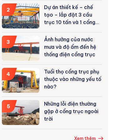
Dự án thiết kế – chế
2
tạo – lắp đặt 3 cầu
trục 10 tấn và 1 cổng
trục 5 tấn tại Tuyên
Quang
Ảnh hưởng của nước
3
mưa và độ ẩm đến hệ
thống điện cổng trục
Tuổi thọ cổng trục phụ
4
thuộc vào những yếu tố
nào?
Những lỗi điện thường
5
gặp ở cổng trục ngoài
trời
Xem thêm