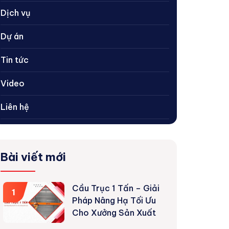
Dịch vụ
Dự án
Tin tức
Video
Liên hệ
Bài viết mới
Cầu Trục 1 Tấn – Giải
1
Pháp Nâng Hạ Tối Ưu
Cho Xưởng Sản Xuất