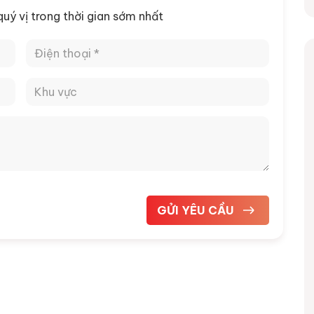
 quý vị trong thời gian sớm nhất
 nâng thuỷ lực
Video tổng hợp dự án cầu trục –
cổng trục nổi bật của An Thịnh