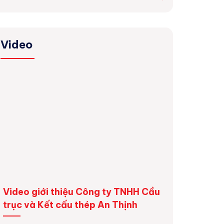
Video
Video giới thiệu Công ty TNHH Cầu
Dự án lắp đặt
trục và Kết cấu thép An Thịnh
6 tấn