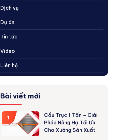
Dịch vụ
Dự án
Tin tức
Video
Liên hệ
Bài viết mới
Cầu Trục 1 Tấn – Giải
1
Pháp Nâng Hạ Tối Ưu
Cho Xưởng Sản Xuất