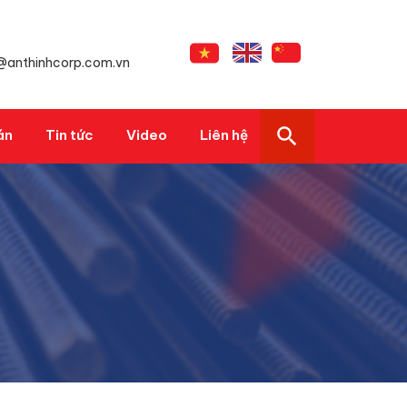
s@anthinhcorp.com.vn
án
Tin tức
Video
Liên hệ