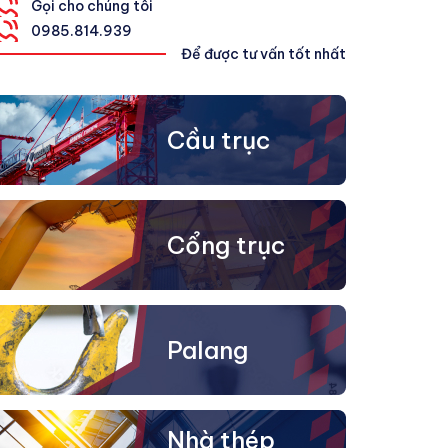
Gọi cho chúng tôi
0
985.814.939
Để được tư vấn tốt nhất
Cầu trục
Cổng trục
Palang
Nhà thép