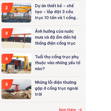
Dự án thiết kế – chế
2
tạo – lắp đặt 3 cầu
trục 10 tấn và 1 cổng
trục 5 tấn tại Tuyên
Quang
Ảnh hưởng của nước
3
mưa và độ ẩm đến hệ
thống điện cổng trục
Tuổi thọ cổng trục phụ
4
thuộc vào những yếu tố
nào?
Những lỗi điện thường
5
gặp ở cổng trục ngoài
trời
Xem thêm