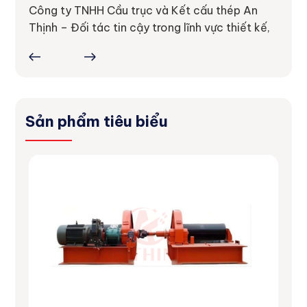
thực 
ực tế
Công ty TNHH Cầu trục và Kết cấu thép An
ợc
Thịnh – Đối tác tin cậy trong lĩnh vực thiết kế,
Sản phẩm tiêu biểu