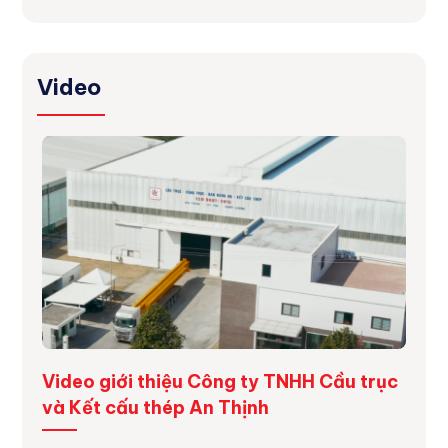
Video
ng
Video giới thiệu Công ty TNHH Cầu trục
Dự á
và Kết cấu thép An Thịnh
Dự án